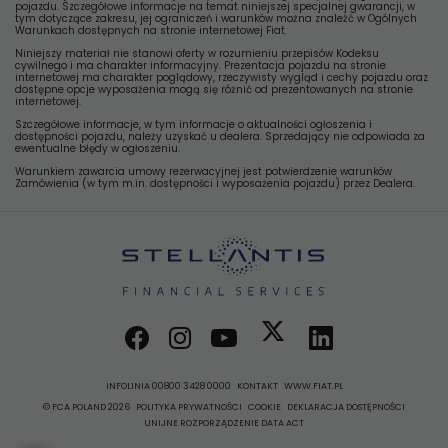
pojazdu. Szczegółowe informacje na temat niniejszej specjalnej gwarancji, w
tym dotyczące zakresu, jej ograniczeń i warunków można znaleźć w Ogólnych
Warunkach dostępnych na stronie internetowej Fiat.
Niniejszy materiał nie stanowi oferty w rozumieniu przepisów Kodeksu
cywilnego i ma charakter informacyjny. Prezentacja pojazdu na stronie
internetowej ma charakter poglądowy, rzeczywisty wygląd i cechy pojazdu oraz
dostępne opcje wyposażenia mogą się różnić od prezentowanych na stronie
internetowej.
Szczegółowe informacje, w tym informacje o aktualności ogłoszenia i
dostępności pojazdu, należy uzyskać u dealera. Sprzedający nie odpowiada za
ewentualne błędy w ogłoszeniu.
Warunkiem zawarcia umowy rezerwacyjnej jest potwierdzenie warunków
Zamówienia (w tym m.in. dostępności i wyposażenia pojazdu) przez Dealera.
INFOLINIA 00800 3428 0000
KONTAKT
WWW.FIAT.PL
© FCA POLAND 2026
POLITYKA PRYWATNOŚCI
COOKIE
DEKLARACJA DOSTĘPNOŚCI
UNIJNE ROZPORZĄDZENIE DATA ACT