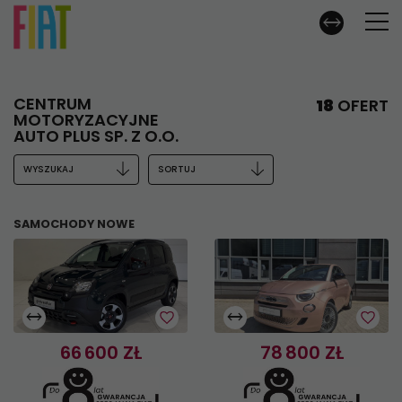
CENTRUM
18
OFERT
MOTORYZACYJNE
AUTO PLUS SP. Z O.O.
WYSZUKAJ
SORTUJ
SAMOCHODY NOWE
12
13
WOJ. POMORSKIE, GDANSK
WOJ. POMORSKIE, GDANSK
66 600 ZŁ
78 800 ZŁ