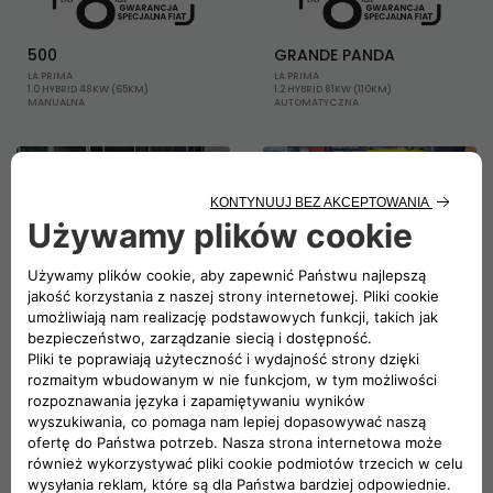
500
GRANDE PANDA
LA PRIMA
LA PRIMA
1.0 HYBRID 48KW (65KM)
1.2 HYBRID 81KW (110KM)
MANUALNA
AUTOMATYCZNA
13
5
WOJ. POMORSKIE, GDANSK
WOJ. POMORSKIE, GDANSK
105 500 ZŁ
89 712 ZŁ
600
GRANDE PANDA
LA PRIMA
LA PRIMA
1.2 HYBRID 81KW (110KM)
1.2 HYBRID 81KW (110KM)
AUTOMATYCZNA
AUTOMATYCZNA
13
5