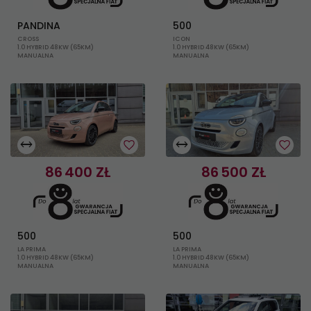
PANDINA
500
CROSS
ICON
1.0 HYBRID 48KW (65KM)
1.0 HYBRID 48KW (65KM)
MANUALNA
MANUALNA
13
11
WOJ. POMORSKIE, GDANSK
WOJ. POMORSKIE, GDANSK
86 400 ZŁ
86 500 ZŁ
500
500
LA PRIMA
LA PRIMA
1.0 HYBRID 48KW (65KM)
1.0 HYBRID 48KW (65KM)
MANUALNA
MANUALNA
17
4