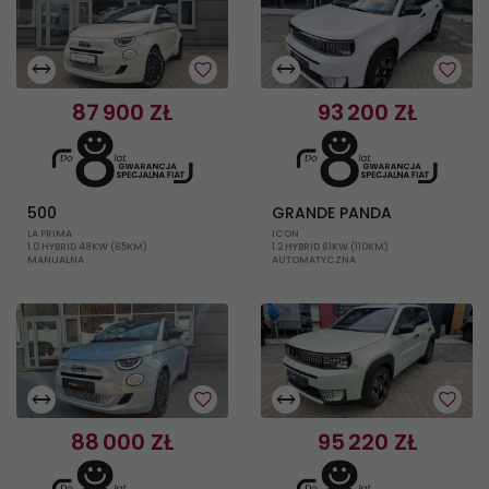
WOJ. POMORSKIE, GDANSK
WOJ. POMORSKIE, GDANSK
87 900 ZŁ
93 200 ZŁ
500
GRANDE PANDA
LA PRIMA
ICON
1.0 HYBRID 48KW (65KM)
1.2 HYBRID 81KW (110KM)
MANUALNA
AUTOMATYCZNA
11
4
WOJ. POMORSKIE, GDANSK
WOJ. POMORSKIE, GDANSK
88 000 ZŁ
95 220 ZŁ