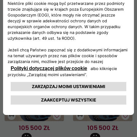
WOJ. POMORSKIE, GDANSK
WOJ. POMORSKIE, GDANSK
103 800 ZŁ
92 500 ZŁ
600
GRANDE PANDA
LA PRIMA
LA PRIMA
1.2 HYBRID 81KW (110KM)
1.2 HYBRID 81KW (110KM)
AUTOMATYCZNA
AUTOMATYCZNA
12
8
WOJ. POMORSKIE, GDANSK
WOJ. POMORSKIE, GDANSK
105 500 ZŁ
105 500 ZŁ