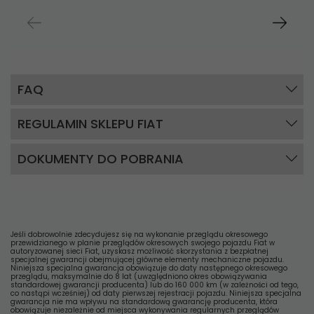
FAQ
REGULAMIN SKLEPU FIAT
DOKUMENTY DO POBRANIA
Jeśli dobrowolnie zdecydujesz się na wykonanie przeglądu okresowego
przewidzianego w planie przeglądów okresowych swojego pojazdu Fiat w
autoryzowanej sieci Fiat, uzyskasz możliwość skorzystania z bezpłatnej
specjalnej gwarancji obejmującej główne elementy mechaniczne pojazdu.
Niniejsza specjalna gwarancja obowiązuje do daty następnego okresowego
przeglądu, maksymalnie do 8 lat (uwzględniono okres obowiązywania
standardowej gwarancji producenta) lub do 160 000 km (w zależności od tego,
co nastąpi wcześniej) od daty pierwszej rejestracji pojazdu. Niniejsza specjalna
gwarancja nie ma wpływu na standardową gwarancję producenta, która
obowiązuje niezależnie od miejsca wykonywania regularnych przeglądów